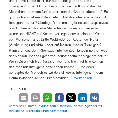
das Thema Krebs allein nur durch richtig teure Chemo-
„Therapien“ in den Griff zu bekommen sein soll und dabei die
Menschen kaum das fünfte Jahr nach der Chemo erleben …? Es
gibt noch so viel mehr Beispiele … hat das alles aber etwas mit
Intelligenz zu tun? Überlege Dir einmal – gibt es überhaupt etwas
was Du kennst das vom Menschen erfunden und hergestellt
wurde und NICHT auf Kosten von irgendetwas, also auf Kosten
von Menschen (z.B. Dritte Welt) oder auf Kosten der Natur
(Ausbeutung und Abfall) oder auf Kosten unserer Tiere geht?
Kann sich das denn überhaupt intelligentes Handeln nennen was
der Mensch über das gesamte Industriezeitalter hingelegt hat???
Wenn Du ehrlich bist lässt sich weit und breit nichts erkennen
das man mit Intelligenz bezeichnen könnte … und doch
behauptet der Mensch es würde sich etwas Intelligenz in dem
Raum zwischen seinen Ohren befinden …
Weiterlesen
→
TEILEN MIT:
Veröffentlicht unter
Bewusstsein & Mensch
|
Verschlagwortet mit
Intelligenz
|
Schreibe einen Kommentar