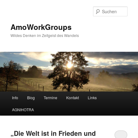
Zum
Zum
Inhalt
sekundären
Such
wechseln
Inhalt
wechseln
AmoWorkGroups
Wildes Denken im Zeitgeist des Wandels
Hauptmenü
Info
Blog
Termine
Kontakt
Links
AGNIHOTRA
„Die Welt ist in Frieden und