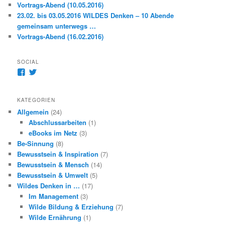
Vortrags-Abend (10.05.2016)
23.02. bis 03.05.2016 WILDES Denken – 10 Abende
gemeinsam unterwegs …
Vortrags-Abend (16.02.2016)
SOCIAL
Profil
Profil
von
von
amoworkgroups
@amoworkgroups
auf
auf
KATEGORIEN
Facebook
Twitter
Allgemein
(24)
anzeigen
anzeigen
Abschlussarbeiten
(1)
eBooks im Netz
(3)
Be-Sinnung
(8)
Bewusstsein & Inspiration
(7)
Bewusstsein & Mensch
(14)
Bewusstsein & Umwelt
(5)
Wildes Denken in …
(17)
Im Management
(3)
Wilde Bildung & Erziehung
(7)
Wilde Ernährung
(1)