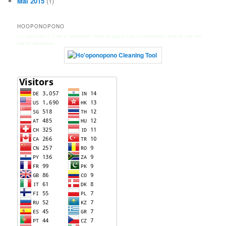
Mai 2015
(1)
HOOPONOPONO
Our gratitude to:
Law of attraction
,
How to apply Law of attraction
,
how to use the
law of attraction