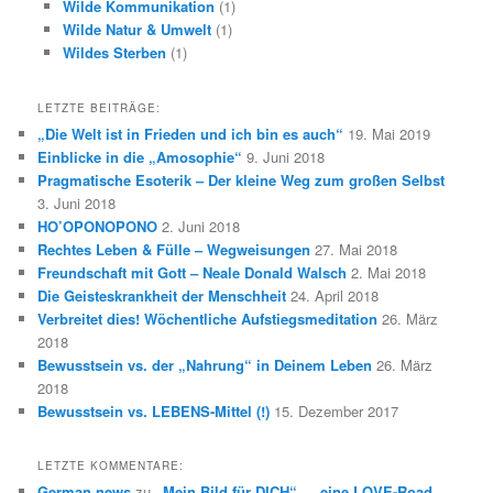
Wilde Kommunikation
(1)
Wilde Natur & Umwelt
(1)
Wildes Sterben
(1)
LETZTE BEITRÄGE:
„Die Welt ist in Frieden und ich bin es auch“
19. Mai 2019
Einblicke in die „Amosophie“
9. Juni 2018
Pragmatische Esoterik – Der kleine Weg zum großen Selbst
3. Juni 2018
HO’OPONOPONO
2. Juni 2018
Rechtes Leben & Fülle – Wegweisungen
27. Mai 2018
Freundschaft mit Gott – Neale Donald Walsch
2. Mai 2018
Die Geisteskrankheit der Menschheit
24. April 2018
Verbreitet dies! Wöchentliche Aufstiegsmeditation
26. März
2018
Bewusstsein vs. der „Nahrung“ in Deinem Leben
26. März
2018
Bewusstsein vs. LEBENS-Mittel (!)
15. Dezember 2017
LETZTE KOMMENTARE:
German news
zu
„Mein Bild für DICH“ … eine LOVE-Road