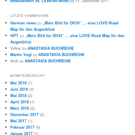
Bewusstsein vs. LEBENS-Mittel (!)
15. Dezember 2017
LETZTE KOMMENTARE:
German news
zu
„Mein Bild für DICH“ … eine LOVE-Road
Map für den Augenblick
GPT
zu
„Mein Bild für DICH“ … eine LOVE-Road Map für den
Augenblick
Volker
zu
ANASTASÍA BUCHREIHE
Martin Vogt
zu
ANASTASÍA BUCHREIHE
Andi
zu
ANASTASÍA BUCHREIHE
MONATSÜBERSICHT:
Mai 2019
(1)
Juni 2018
(3)
Mai 2018
(2)
April 2018
(1)
März 2018
(2)
Dezember 2017
(2)
Mai 2017
(1)
Februar 2017
(4)
Januar 2017
(1)