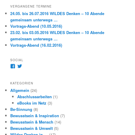
VERGANGENE TERMINE
24.05. bis 26.07.2016 WILDES Denken – 10 Abende
gemeinsam unterwegs …
Vortrags-Abend (10.05.2016)
23.02. bis 03.05.2016 WILDES Denken – 10 Abende
gemeinsam unterwegs …
Vortrags-Abend (16.02.2016)
SOCIAL
Profil
Profil
von
von
amoworkgroups
@amoworkgroups
auf
auf
KATEGORIEN
Facebook
Twitter
Allgemein
(24)
anzeigen
anzeigen
Abschlussarbeiten
(1)
eBooks im Netz
(3)
Be-Sinnung
(8)
Bewusstsein & Inspiration
(7)
Bewusstsein & Mensch
(14)
Bewusstsein & Umwelt
(5)
Wildes Denken in …
(17)