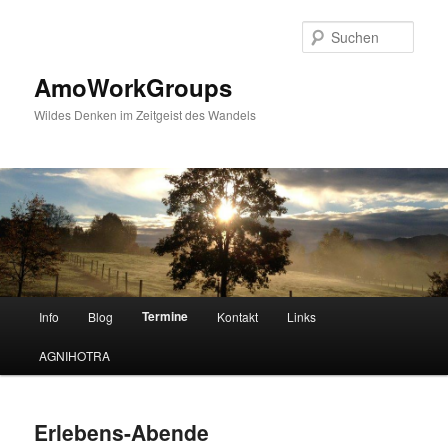
Zum
Inhalt
Such
wechseln
AmoWorkGroups
Wildes Denken im Zeitgeist des Wandels
Hauptmenü
Termine
Info
Blog
Kontakt
Links
AGNIHOTRA
Erlebens-Abende