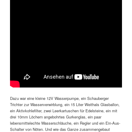
Dazu war eine kleine 12V Wasserpumpe, ein Schauberger
Trichter zur Wasserverwirblung, ein 15 Liter Weithals Glasballon,
ein Aktivkohlefilter, zwei Leerkartuschen für Edelsteine, ein mit
drei 10mm Löchern angebohrtes Gurkenglas, ein paar
lebensmittelechte Wasserschläuche, ein Regler und ein Ein-Aus-
Schalter von Nöten. Und wie das Ganze zusammengebaut