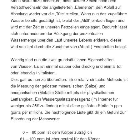
Mann sollte dazu bedenken, dass unsere Zellen nach dem
Verstoffwechseln der angelieferten „Elemente“, den Abfall zur
Abholung wieder vor die „Türe“ stellen. Wenn nun das zugeführte
Wasser bereits gesättigt ist, bleibt der „Müll“ einfach liegen und
wird mit der Zeit in unseren Fettzellen eingelagert. Dadurch lässt
sich unter anderem der Rückgang der prozentualen
Wassermenge über den Lauf unseres Lebens erklären, dieser
wird schlicht durch die Zunahme von (Abfall-) Feststoffen belegt.
Wichtig sind nun die zwei grundsätzlichen Eigenschaften
von Wasser. Es ist einmal sauber oder dreckig und einmal tot
oder lebendig / vitalisiert.
Dies galt es nun zu überprüfen. Eine relativ einfache Methode ist
die Messung der gelösten mineralischen (Salze) und
anorganischen (Metalle) Stoffe mittels der physikalischen
Leitfähigkeit. Ein Wasserqualitätsmessgerät (im Internet für
weniger als 25€ zu finden) misst diese gelösten Stoffe in ppm
(parts per million). Die nachfolgende Liste gibt dir ein Gefühl zur
Einordnung der Messwerte:
0 – 60 ppm ist dem Körper zuträglich
61 – 120 ppm ist eher neutral für den Körper