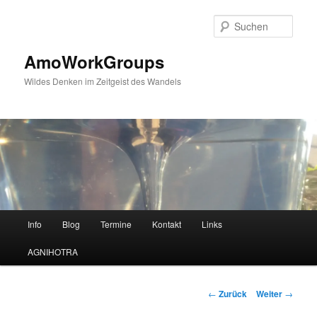
Zum
Inhalt
Such
wechseln
AmoWorkGroups
Wildes Denken im Zeitgeist des Wandels
Hauptmenü
Info
Blog
Termine
Kontakt
Links
AGNIHOTRA
Beitrags-
←
Zurück
Weiter
→
Navigation